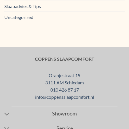
Slaapadvies & Tips
Uncategorized
COPPENS SLAAPCOMFORT
Oranjestraat 19
3111 AM Schiedam
010 426 87 17
info@coppensslaapcomfort.nl
Showroom
Service