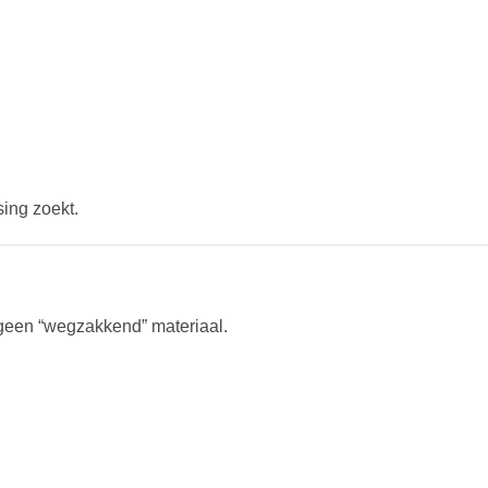
sing zoekt.
 geen “wegzakkend” materiaal.