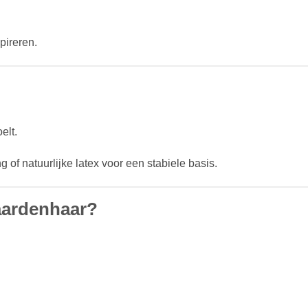
pireren.
elt.
f natuurlijke latex voor een stabiele basis.
paardenhaar?