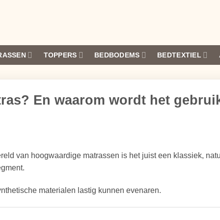
RASSEN
TOPPERS
BEDBODEMS
BEDTEXTIEL
tras? En waarom wordt het gebrui
eld van hoogwaardige matrassen is het juist een klassiek, natu
egment.
thetische materialen lastig kunnen evenaren.