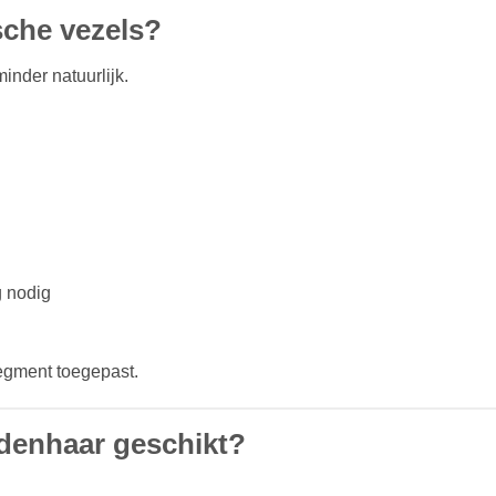
sche vezels?
inder natuurlijk.
g nodig
egment toegepast.
rdenhaar geschikt?