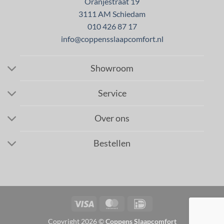
Oranjestraat 19
3111 AM Schiedam
010 426 87 17
info@coppensslaapcomfort.nl
Showroom
Service
Over ons
Bestellen
Visa
MasterCard
IDeal
Copyright 2026 ©
Coppens Slaapcomfort