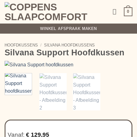
Ga
naar
0
inhoud
WINKEL AFSPRAAK MAKEN
HOOFDKUSSENS
/
SILVANA HOOFDKUSSENS
Silvana Support Hoofdkussen
Vanaf:
€
129,95