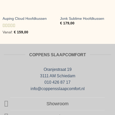
Auping Cloud Hoofdkussen
Jonk Sublime Hoofdkussen
€
179,00
Gewaardeerd
Vanaf:
€
159,00
5
uit 5
COPPENS SLAAPCOMFORT
Oranjestraat 19
3111 AM Schiedam
010 426 87 17
info@coppensslaapcomfort.nl
Showroom