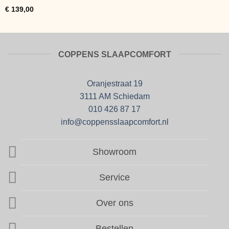
Gewaardeerd
€
139,00
4
uit 5
COPPENS SLAAPCOMFORT
Oranjestraat 19
3111 AM Schiedam
010 426 87 17
info@coppensslaapcomfort.nl
Showroom
Service
Over ons
Bestellen