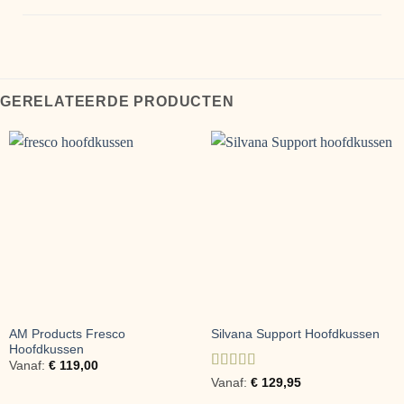
GERELATEERDE PRODUCTEN
AM Products Fresco
Silvana Support Hoofdkussen
Hoofdkussen
Vanaf:
€
119,00
Gewaardeerd
Vanaf:
€
129,95
5
uit 5