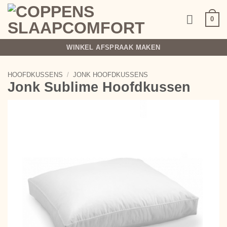
Ga
naar
0
inhoud
WINKEL AFSPRAAK MAKEN
HOOFDKUSSENS
/
JONK HOOFDKUSSENS
Jonk Sublime Hoofdkussen