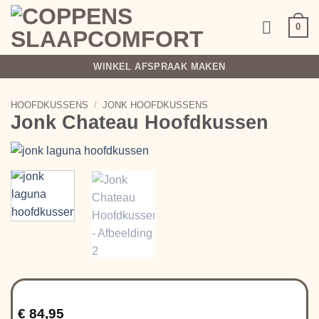
Ga
naar
0
inhoud
WINKEL AFSPRAAK MAKEN
HOOFDKUSSENS
/
JONK HOOFDKUSSENS
Jonk Chateau Hoofdkussen
€
84,95