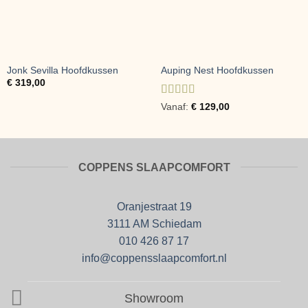
Jonk Sevilla Hoofdkussen
Auping Nest Hoofdkussen
€
319,00
Gewaardeerd
Vanaf:
€
129,00
4
uit 5
COPPENS SLAAPCOMFORT
Oranjestraat 19
3111 AM Schiedam
010 426 87 17
info@coppensslaapcomfort.nl
Showroom