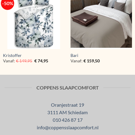
-50%
Kristoffer
Bari
Vanaf:
€
149,95
€
74,95
Vanaf:
€
159,50
COPPENS SLAAPCOMFORT
Oranjestraat 19
3111 AM Schiedam
010 426 87 17
info@coppensslaapcomfort.nl