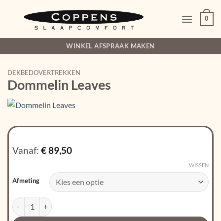
Ga
naar
0
inhoud
WINKEL AFSPRAAK MAKEN
DEKBEDOVERTREKKEN
Dommelin Leaves
Vanaf:
€
89,50
WISSEN
Afmeting
Dommelin Leaves aantal