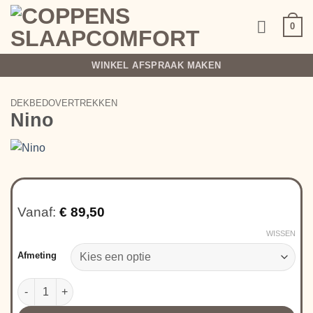
Ga
naar
0
inhoud
WINKEL AFSPRAAK MAKEN
DEKBEDOVERTREKKEN
Nino
Vanaf:
€
89,50
WISSEN
Afmeting
Nino aantal