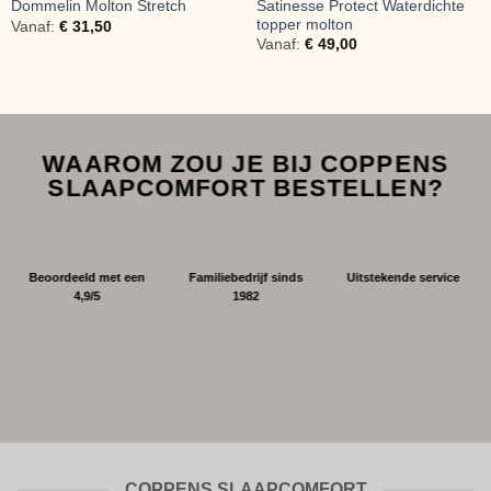
Satinesse Protect Waterdichte
Dommelin Molton Stretch
topper molton
Vanaf:
€
31,50
Vanaf:
€
49,00
WAAROM ZOU JE BIJ COPPENS
SLAAPCOMFORT BESTELLEN?
Beoordeeld met een
Familiebedrijf sinds
Uitstekende service
4,9/5
1982
COPPENS SLAAPCOMFORT