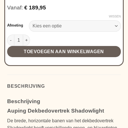
Vanaf:
€
189,95
WISSEN
Afmeting
Auping Dekbedovertrek Shadowlight aantal
TOEVOEGEN AAN WINKELWAGEN
BESCHRIJVING
Beschrijving
Auping Dekbedovertrek Shadowlight
De brede, horizontale banen van het dekbedovertrek
Shadowlight heeft verschillende groen- en blauwtinten