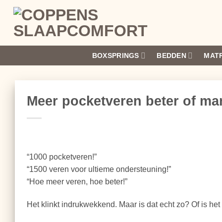
Ga
naar
inhoud
BOXSPRINGS
BEDDEN
MAT
Meer pocketveren beter of ma
“1000 pocketveren!”
“1500 veren voor ultieme ondersteuning!”
“Hoe meer veren, hoe beter!”
Het klinkt indrukwekkend. Maar is dat echt zo? Of is h