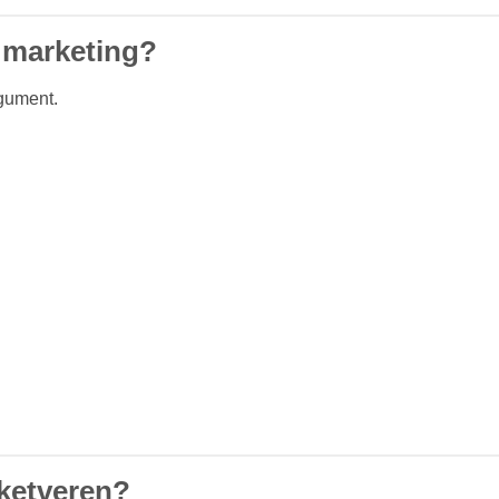
 marketing?
rgument.
cketveren?