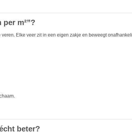
n per m²”?
 veren. Elke veer zit in een eigen zakje en beweegt onafhankeli
lichaam.
écht beter?