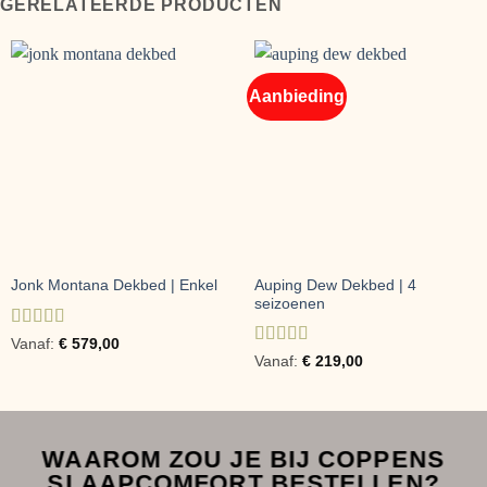
GERELATEERDE PRODUCTEN
Aanbieding
Auping Dew Dekbed | 4
Jonk Montana Dekbed | Enkel
seizoenen
Gewaardeerd
Vanaf:
€
579,00
5
uit 5
Gewaardeerd
Vanaf:
€
219,00
4
uit 5
WAAROM ZOU JE BIJ COPPENS
SLAAPCOMFORT BESTELLEN?