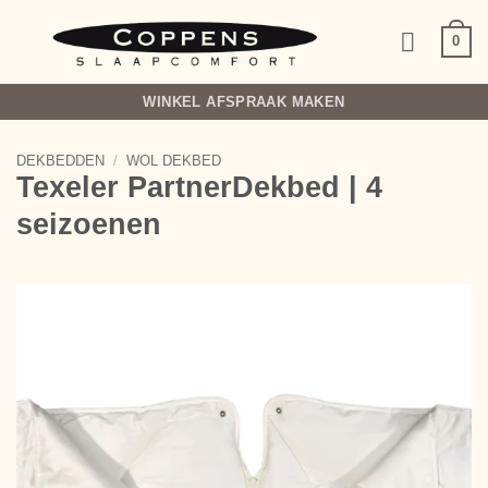
Ga
naar
0
inhoud
WINKEL AFSPRAAK MAKEN
DEKBEDDEN
/
WOL DEKBED
Texeler PartnerDekbed | 4
seizoenen