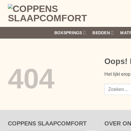
Ga
naar
inhoud
BOXSPRINGS
BEDDEN
MAT
Oops! 
404
Het lijkt er
COPPENS SLAAPCOMFORT
OVER O