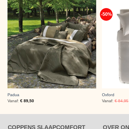
-50%
Padua
Oxford
Vanaf:
€
89,50
Vanaf:
€
84,95
COPPENS SLAAPCOMFORT
OVER O