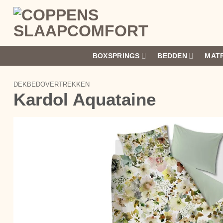
Ga
naar
inhoud
BOXSPRINGS
BEDDEN
MAT
DEKBEDOVERTREKKEN
Kardol Aquataine