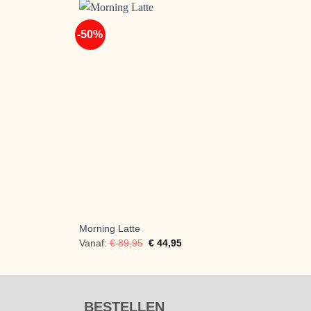
-50%
Morning Latte
F
Vanaf:
€
89,95
€
44,95
BESTELLEN