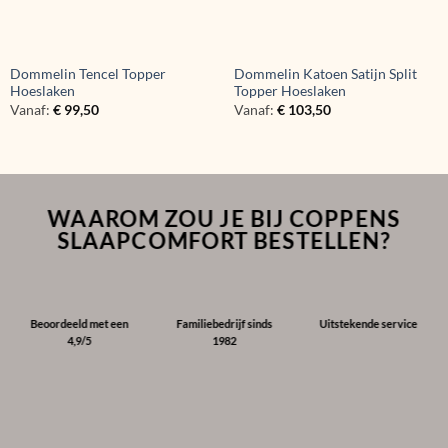
Dommelin Tencel Topper
Dommelin Katoen Satijn Split
Hoeslaken
Topper Hoeslaken
Vanaf:
€
99,50
Vanaf:
€
103,50
WAAROM ZOU JE BIJ COPPENS
SLAAPCOMFORT BESTELLEN?
Beoordeeld met een
Familiebedrijf sinds
Uitstekende service
4,9/5
1982