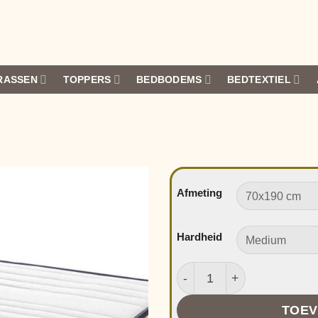
RASSEN
TOPPERS
BEDBODEMS
BEDTEXTIEL
Afmeting
Hardheid
Auping Two Matras aanta
TOEV