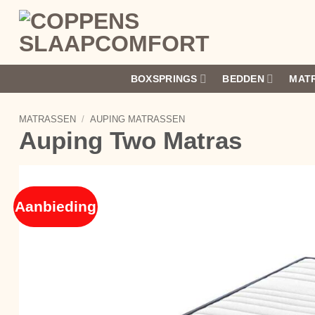
Ga
naar
inhoud
BOXSPRINGS
BEDDEN
MAT
MATRASSEN
/
AUPING MATRASSEN
Auping Two Matras
Aanbieding