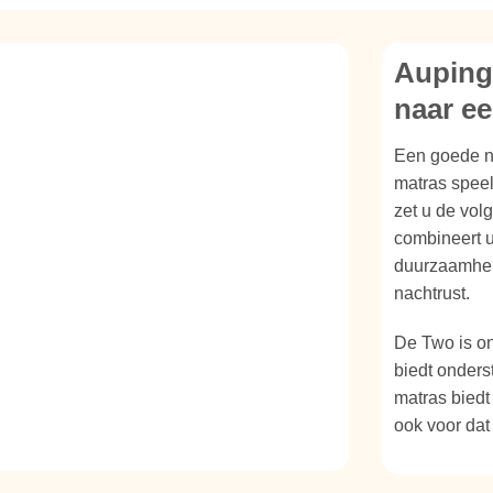
Auping
naar ee
Een goede na
matras speel
zet u de vol
combineert u
duurzaamheid
nachtrust.
De Two is o
biedt onders
matras biedt 
ook voor dat