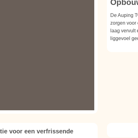
Opbouw
De Auping T
zorgen voor 
laag vervult 
liggevoel ge
tie voor een verfrissende