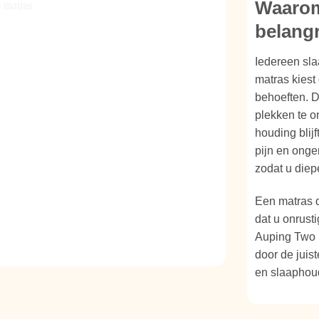
Waarom 
belangr
Iedereen sla
matras kiest
behoeften. D
plekken te o
houding blijf
pijn en ong
zodat u diep
Een matras d
dat u onrust
Auping Two 
door de juis
en slaaphou