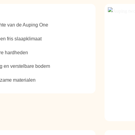
chte van de Auping One
en fris slaapklimaat
ere hardheden
ng en verstelbare bodem
zame materialen