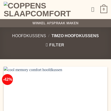
Ga
naar
0
inhoud
WINKEL AFSPRAAK MAKEN
HOOFDKUSSENS
/
TIMZO HOOFDKUSSENS
FILTER
-42%