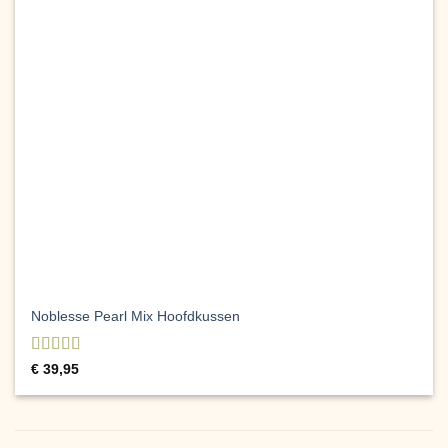
Noblesse Pearl Mix Hoofdkussen
Gewaardeerd
€
39,95
4
uit 5