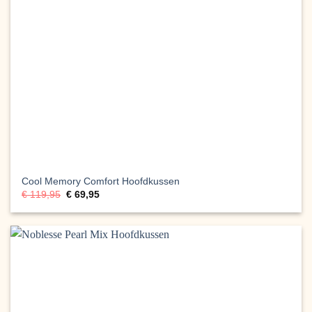
Cool Memory Comfort Hoofdkussen
Oorspronkelijke
Huidige
€
119,95
€
69,95
prijs
prijs
was:
is:
€ 119,95.
€ 69,95.