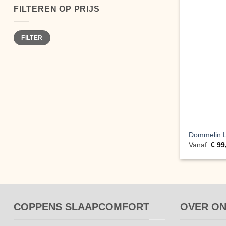
FILTEREN OP PRIJS
Min.
Max.
FILTER
prijs
prijs
Dommelin L
Vanaf:
€
99
COPPENS SLAAPCOMFORT
OVER O