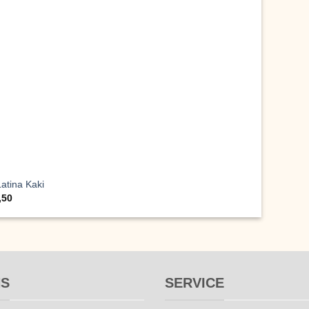
atina Kaki
,50
NS
SERVICE