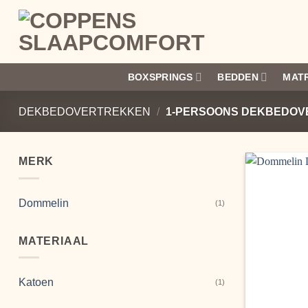
Ga
naar
inhoud
BOXSPRINGS
BEDDEN
MAT
DEKBEDOVERTREKKEN
/
1-PERSOONS DEKBEDOV
MERK
Dommelin
(1)
MATERIAAL
Katoen
(1)